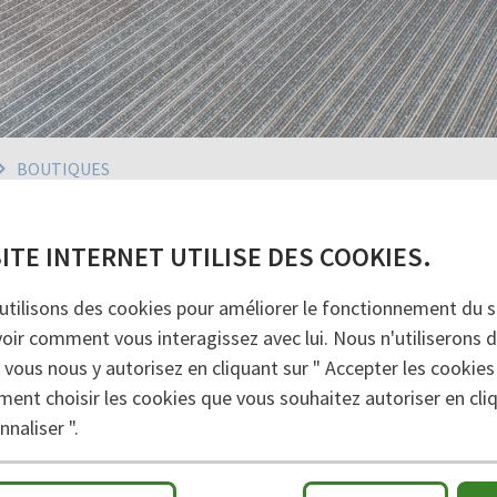
BOUTIQUES
SINS ET SUPERMARCH
SITE INTERNET UTILISE DES COOKIES.
utilisons des cookies pour améliorer le fonctionnement du si
OINTS DE VENTE - DES HYPERMARCHÉS AUX
voir comment vous interagissez avec lui. Nous n'utiliserons 
 vous nous y autorisez en cliquant sur " Accepter les cookies
ment choisir les cookies que vous souhaitez autoriser en cliq
abriqués sur mesure, assureront la propreté de vos lo
naliser ".
laborateurs en évitant les glissades, les trébuchements
ennent la saleté et l'humidité dès l'entrée du magasin