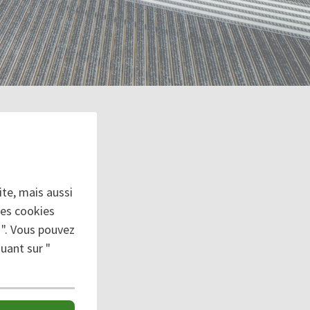
ÉS
te, mais aussi
 MAGASINS
des cookies
 ". Vous pouvez
uant sur "
caux tout en
 et les
. Vos locaux