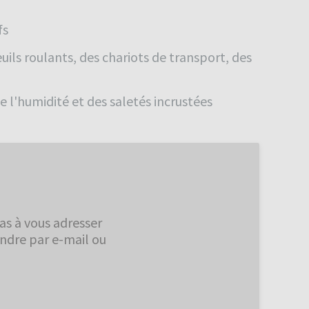
fs
ils roulants, des chariots de transport, des
 l'humidité et des saletés incrustées
as à vous adresser
indre par e-mail ou