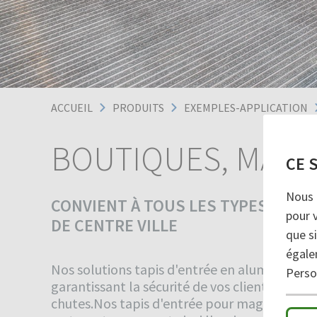
ACCUEIL
PRODUITS
EXEMPLES-APPLICATION
BOUTIQUES, MAGA
CE 
Nous 
CONVIENT À TOUS LES TYPES DE P
pour 
DE CENTRE VILLE
que si
égale
Nos solutions tapis d'entrée en aluminium, f
Person
garantissant la sécurité de vos clients et col
chutes.Nos tapis d'entrée pour magasins reti