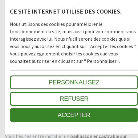
Dans les environnements recevant un fort trafic, comme les
CE SITE INTERNET UTILISE DES COOKIES.
centres commerciaux, supermarchés, hôtels, hôpitaux ou
immeubles de bureaux, il est essentiel de donner une bonne
Nous utilisons des cookies pour améliorer le
première impression. En installant un
paillasson
fonctionnement du site, mais aussi pour voir comment vous
encastrable sur mesure
, vous assurez à la fois une excellente
interagissez avec lui. Nous n'utiliserons des cookies que si
propreté des lieux, une sécurité accrue et une bonne image
de marque.
vous nous y autorisez en cliquant sur " Accepter les cookies ".
Vous pouvez également choisir les cookies que vous
souhaitez autoriser en cliquant sur " Personnaliser ".
Spécialisés dans la
vente et la pose de tous types de tapis
d'entrée
, en intérieur ou en extérieur, nous apportons notre
expertise afin de vous livrer un produit parfaitement ajusté à
PERSONNALISEZ
vos contraintes et en toute conformité.
REFUSER
POURQUOI FAIRE LE CHOIX D'INSTALLER UN
PAILLASSON ENCASTRABLE SUR MESURE DANS SON
ACCEPTER
ÉTABLISSEMENT ?
Vous hésitez entre installer un
paillasson encastrable sur