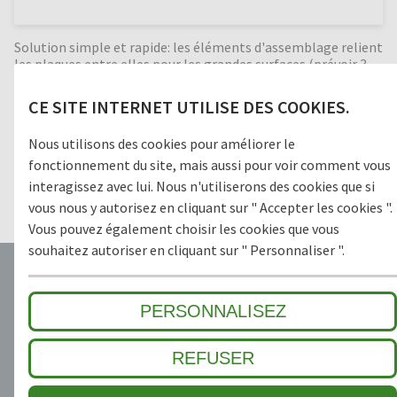
Solution simple et rapide: les éléments d'assemblage relient
les plaques entre elles pour les grandes surfaces.(prévoir 3
connects par mètre). Ces éléments d'assemblage se
mettent en place et se remplacent facilement,
CE SITE INTERNET UTILISE DES COOKIES.
manuellement et sans outil.
Nous utilisons des cookies pour améliorer le
fonctionnement du site, mais aussi pour voir comment vous
PARTICULARITÉS
interagissez avec lui. Nous n'utiliserons des cookies que si
vous nous y autorisez en cliquant sur " Accepter les cookies ".
Vous pouvez également choisir les cookies que vous
souhaitez autoriser en cliquant sur " Personnaliser ".
PERSONNALISEZ
REFUSER
5 ANS DE GARANTIE
LA CONFIANCE ET LA
SÉCURITÉ