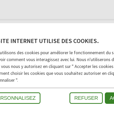
dé pour les entrées de taille moyenne à grande ave
 un aspect gravier assure un nettoyage parfait. En évit
sée à l'intérieur et à l'extérieur sous abri, la garnitu
SITE INTERNET UTILISE DES COOKIES.
, indéformable, enroulable et facile à nettoyer. Fabri
upplément.
utilisons des cookies pour améliorer le fonctionnement du si
voir comment vous interagissez avec lui. Nous n'utiliserons 
 vous nous y autorisez en cliquant sur " Accepter les cookies
SALETÉS
2
ZONE INTERMÉDIAIRE
3
SALETÉ 
ment choisir les cookies que vous souhaitez autoriser en cliq
naliser ".
À L'INTÉRIEUR
ERSONNALISEZ
REFUSER
A