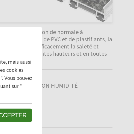
c une fréquentation de normale à
ant l'utilisation de PVC et de plastifiants, la
re PULSE retient efficacement la saleté et
cation en différentes hauteurs et en toutes
te, mais aussi
des cookies
 ". Vous pouvez
FINE / ABSORPTION HUMIDITÉ
uant sur "
CCEPTER