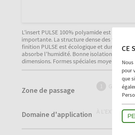
L'insert PULSE 100% polyamide est recomman
importante. La structure dense des fibres avec
finition PULSE est écologique et durable. Utili
CE 
absorbe l'humidité. Bonne isolation phonique
dimensions. Formes spéciales moyennant s
Nous 
pour 
que si
1
GROSSES 
égale
Zone de passage
Person
À L'EXTÉRIEUR
Domaine d'application
P