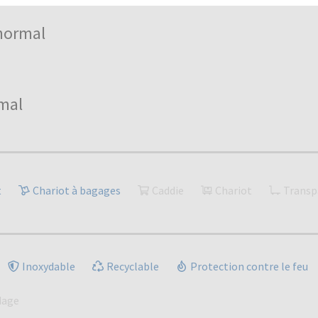
normal
mal
t
Chariot à bagages
Caddie
Chariot
Transp
Inoxydable
Recyclable
Protection contre le feu
dage