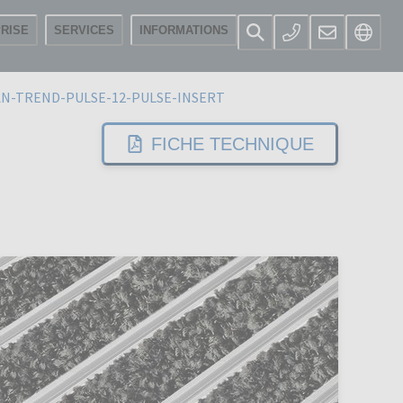
RISE
SERVICES
INFORMATIONS
N-TREND-PULSE-12-PULSE-INSERT
FICHE TECHNIQUE