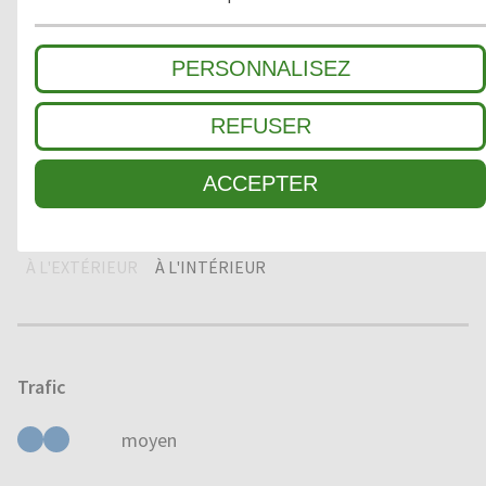
2
ZONE INTERMÉDIAIRE
PERSONNALISEZ
REFUSER
3
SALETÉ FINE / ABSORPTION HUMIDITÉ
ACCEPTER
Domaine d'application
À L'EXTÉRIEUR
À L'INTÉRIEUR
Trafic
moyen