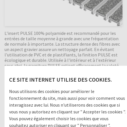
L'insert PULSE 100% polyamide est recommandé pour les
entrées de taille moyenne à grande avec une fréquentation
de normale à importante. La structure dense des fibres avec
un aspect gravier assure un nettoyage parfait. En évitant
l'utilisation de PVC et de plastifiants, la finition PULSE est
écologique et durable. Utilisée à l'intérieur et à l'extérieur
sous abri, la garniture PULSE retient efficacement la saleté
et absorbe l'humidité. Bonne isolation phonique,
indéformable, enroulable et facile à nettoyer. Fabrication en
CE SITE INTERNET UTILISE DES COOKIES.
différentes hauteurs et en toutes dimensions. Formes
spéciales moyennant supplément.
Nous utilisons des cookies pour améliorer le
fonctionnement du site, mais aussi pour voir comment vous
interagissez avec lui. Nous n'utiliserons des cookies que si
Zone de passage
vous nous y autorisez en cliquant sur " Accepter les cookies ".
Vous pouvez également choisir les cookies que vous
1
GROSSES SALETÉS
souhaitez autoriser en cliquant sur " Personnaliser ".