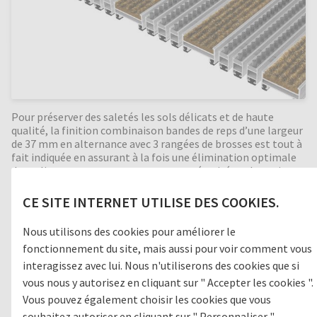
Pour préserver des saletés les sols délicats et de haute
qualité, la finition combinaison bandes de reps d’une largeur
de 37 mm en alternance avec 3 rangées de brosses est tout à
fait indiquée en assurant à la fois une élimination optimale
des salissures et un passage en toute sécurité sur le tapis.
Cette finition accroche efficacement les cailloux et le sable
incrustés dans les semelles qui peuvent ainsi être récupérés
CE SITE INTERNET UTILISE DES COOKIES.
dans le fond de fosse.Bonne isolation phonique,
indéformable, enroulable, facile à nettoyer. Fabrication en
Nous utilisons des cookies pour améliorer le
toutes dimensions (largeur et sens de passage). Formes
fonctionnement du site, mais aussi pour voir comment vous
spéciales moyennant supplément.
interagissez avec lui. Nous n'utiliserons des cookies que si
vous nous y autorisez en cliquant sur " Accepter les cookies ".
Vous pouvez également choisir les cookies que vous
Zone de passage
souhaitez autoriser en cliquant sur " Personnaliser ".