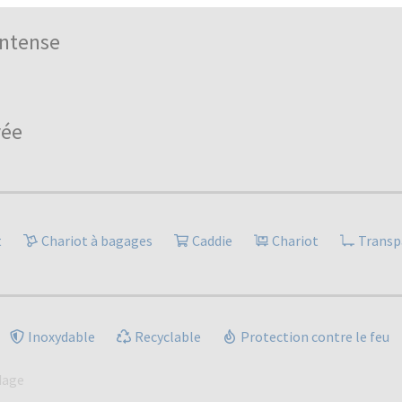
intense
vée
t
Chariot à bagages
Caddie
Chariot
Transp
Inoxydable
Recyclable
Protection contre le feu
dage