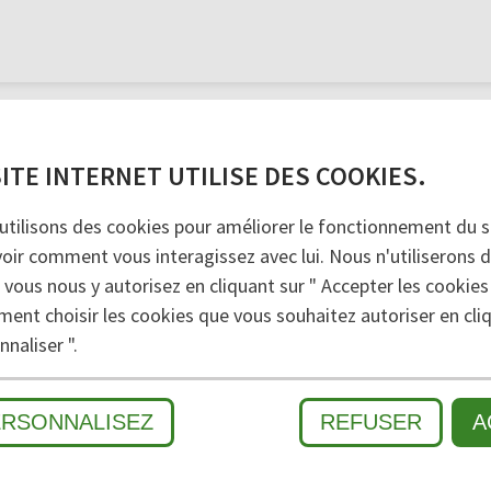
e les saletés et l’humidité, avec des profilés de large
itecture du bâtiment. La haute résistance aux charges
aoutchouc strié, profilés brosses, et grattoirs sont le
SITE INTERNET UTILISE DES COOKIES.
e et facile à nettoyer. Fabrications en toutes dimens
utilisons des cookies pour améliorer le fonctionnement du si
voir comment vous interagissez avec lui. Nous n'utiliserons 
 vous nous y autorisez en cliquant sur " Accepter les cookies
SALETÉS
2
ZONE INTERMÉDIAIRE
3
SALETÉ 
ment choisir les cookies que vous souhaitez autoriser en cliq
naliser ".
À L'INTÉRIEUR
ERSONNALISEZ
REFUSER
A