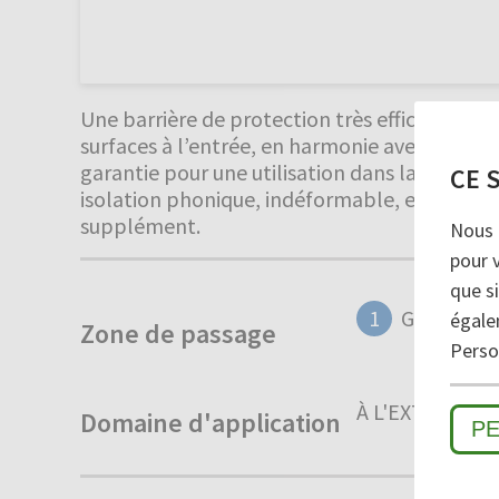
Une barrière de protection très efficace contr
surfaces à l’entrée, en harmonie avec l’arch
garantie pour une utilisation dans la durée. C
CE 
isolation phonique, indéformable, enroulabl
supplément.
Nous 
pour 
que si
1
GROSSES 
égale
Zone de passage
Person
À L'EXTÉRIEUR
Domaine d'application
P