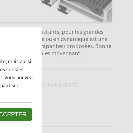
ur 39 mm, très résistants, pour les grandes
 lourdes en statique ou en dynamique est une
s finitions (anti dérapantes) proposées. Bonne
ions. Formes spéciales moyennant
te, mais aussi
des cookies
 ". Vous pouvez
FINE / ABSORPTION HUMIDITÉ
uant sur "
CCEPTER