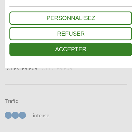
2
ZONE INTERMÉDIAIRE
PERSONNALISEZ
3
SALETÉ FINE / ABSORPTION HUMIDITÉ
REFUSER
ACCEPTER
Domaine d'application
À L'EXTÉRIEUR
À L'INTÉRIEUR
Trafic
intense