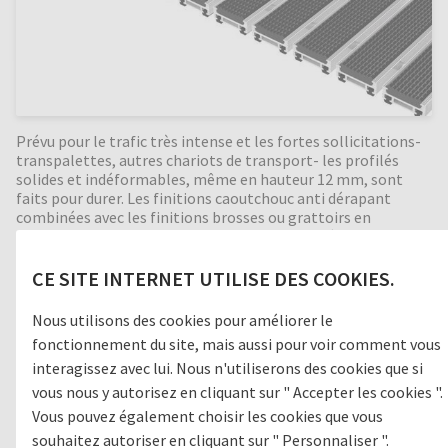
Prévu pour le trafic très intense et les fortes sollicitations-
transpalettes, autres chariots de transport- les profilés
solides et indéformables, même en hauteur 12 mm, sont
faits pour durer. Les finitions caoutchouc anti dérapant
combinées avec les finitions brosses ou grattoirs en
alternance retiennent parfaitement les saletés et
l’humidité. Bonne isolation phonique, indéformable,
enroulable et facile à nettoyer. Fabrication en toutes
CE SITE INTERNET UTILISE DES COOKIES.
dimensions. Formes spéciales moyennant supplément.
Nous utilisons des cookies pour améliorer le
fonctionnement du site, mais aussi pour voir comment vous
interagissez avec lui. Nous n'utiliserons des cookies que si
Zone de passage
vous nous y autorisez en cliquant sur " Accepter les cookies ".
Vous pouvez également choisir les cookies que vous
1
GROSSES SALETÉS
souhaitez autoriser en cliquant sur " Personnaliser ".