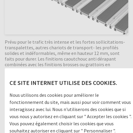
Prévu pour le trafic très intense et les fortes sollicitations-
transpalettes, autres chariots de transport- les profilés
solides et indéformables, même en hauteur 12 mm, sont
faits pour durer. Les finitions caoutchouc anti dérapant
combinées avec les finitions brosses ou grattoirs en
alternance retiennent parfaitement les saletés et
l’humidité. Bonne isolation phonique, indéformable,
enroulable et facile à nettoyer. Fabrication en toutes
CE SITE INTERNET UTILISE DES COOKIES.
dimensions. Formes spéciales moyennant supplément.
Nous utilisons des cookies pour améliorer le
fonctionnement du site, mais aussi pour voir comment vous
interagissez avec lui. Nous n'utiliserons des cookies que si
Zone de passage
vous nous y autorisez en cliquant sur " Accepter les cookies ".
Vous pouvez également choisir les cookies que vous
1
GROSSES SALETÉS
souhaitez autoriser en cliquant sur " Personnaliser ".