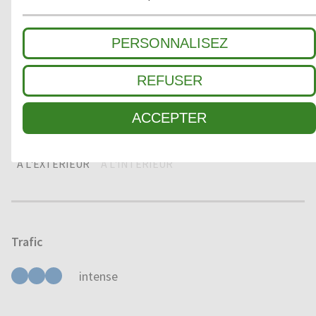
2
ZONE INTERMÉDIAIRE
PERSONNALISEZ
3
SALETÉ FINE / ABSORPTION HUMIDITÉ
REFUSER
ACCEPTER
Domaine d'application
À L'EXTÉRIEUR
À L'INTÉRIEUR
Trafic
intense