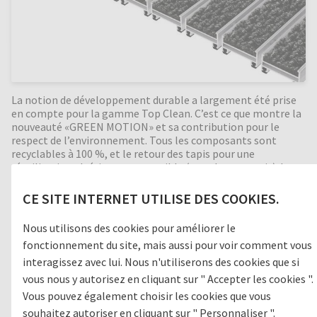
La notion de développement durable a largement été prise
en compte pour la gamme Top Clean. C’est ce que montre la
nouveauté «GREEN MOTION» et sa contribution pour le
respect de l’environnement. Tous les composants sont
recyclables à 100 %, et le retour des tapis pour une
réutilisation ultérieure est possible (recyclage gratuit). Les
Profilés aluminium anodisé avec reps sont très résistants à
la corrosion. Bonne isolation phonique, indéformable,
CE SITE INTERNET UTILISE DES COOKIES.
enroulable, facile d’entretien. Fabrication en toutes
dimensions. Formes spéciales moyennant supplément.
Nous utilisons des cookies pour améliorer le
fonctionnement du site, mais aussi pour voir comment vous
interagissez avec lui. Nous n'utiliserons des cookies que si
vous nous y autorisez en cliquant sur " Accepter les cookies ".
Zone de passage
Vous pouvez également choisir les cookies que vous
1
GROSSES SALETÉS
souhaitez autoriser en cliquant sur " Personnaliser ".