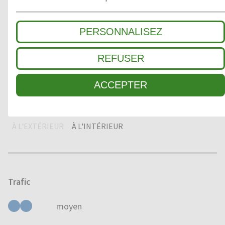
2
ZONE INTERMÉDIAIRE
PERSONNALISEZ
REFUSER
3
SALETÉ FINE / ABSORPTION HUMIDITÉ
ACCEPTER
Domaine d'application
À L'EXTÉRIEUR
À L'INTÉRIEUR
Trafic
moyen