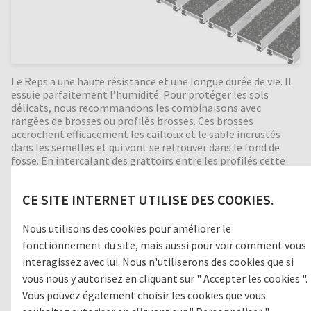
Le Reps a une haute résistance et une longue durée de vie. Il
essuie parfaitement l’humidité. Pour protéger les sols
délicats, nous recommandons les combinaisons avec
rangées de brosses ou profilés brosses. Ces brosses
accrochent efficacement les cailloux et le sable incrustés
dans les semelles et qui vont se retrouver dans le fond de
fosse. En intercalant des grattoirs entre les profilés cette
action de nettoyage est d’autant renforcée. Bonne isolation
phonique, indéformable, enroulable et facile à nettoyer.
CE SITE INTERNET UTILISE DES COOKIES.
Fabrication en toutes dimensions. Formes spéciales
moyennant supplément.
Nous utilisons des cookies pour améliorer le
fonctionnement du site, mais aussi pour voir comment vous
interagissez avec lui. Nous n'utiliserons des cookies que si
Zone de passage
vous nous y autorisez en cliquant sur " Accepter les cookies ".
Vous pouvez également choisir les cookies que vous
1
GROSSES SALETÉS