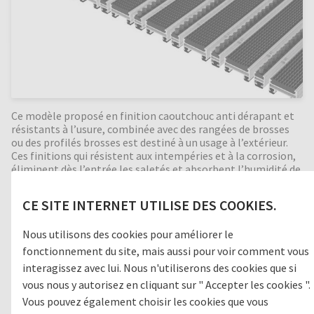
Ce modèle proposé en finition caoutchouc anti dérapant et
résistants à l’usure, combinée avec des rangées de brosses
ou des profilés brosses est destiné à un usage à l’extérieur.
Ces finitions qui résistent aux intempéries et à la corrosion,
éliminent dès l’entrée les saletés et absorbent l’humidité de
façon tout à fait significative. Une combinaison avec
grattoirs entre les profilés renforce encore l’action de
CE SITE INTERNET UTILISE DES COOKIES.
nettoyage et d’élimination des saletés. Bonne isolation
phonique, indéformable, enroulable et facile à nettoyer.
Nous utilisons des cookies pour améliorer le
Fabrication en toutes dimensions. Formes spéciales
moyennant supplément.
fonctionnement du site, mais aussi pour voir comment vous
interagissez avec lui. Nous n'utiliserons des cookies que si
vous nous y autorisez en cliquant sur " Accepter les cookies ".
Vous pouvez également choisir les cookies que vous
Zone de passage