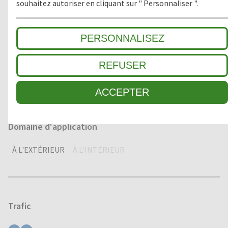
souhaitez autoriser en cliquant sur " Personnaliser ".
1
GROSSES SALETÉS
PERSONNALISEZ
2
ZONE INTERMÉDIAIRE
REFUSER
3
SALETÉ FINE / ABSORPTION HUMIDITÉ
ACCEPTER
Domaine d'application
À L'EXTÉRIEUR
À L'INTÉRIEUR
Trafic