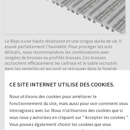
Le Reps a une haute résistance et une longue durée de vie. Il
essuie parfaitement l’humidité. Pour protéger les sols
délicats, nous recommandons les combinaisons avec
rangées de brosses ou profilés brosses. Ces brosses
accrochent efficacement les cailloux et le sable incrustés
dans les semelles et qui vont se retrouver dans le fond de
fosse. En intercalant des grattoirs entre les profilés cette
action de nettoyage est d’autant renforcée. Bonne isolation
CE SITE INTERNET UTILISE DES COOKIES.
phonique, indéformable, enroulable et facile à nettoyer.
Fabrication en toutes dimensions. Formes spéciales
moyennant supplément.
Nous utilisons des cookies pour améliorer le
fonctionnement du site, mais aussi pour voir comment vous
interagissez avec lui. Nous n'utiliserons des cookies que si
vous nous y autorisez en cliquant sur " Accepter les cookies ".
Zone de passage
Vous pouvez également choisir les cookies que vous