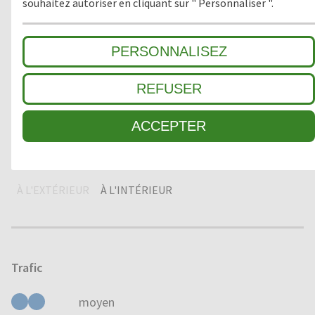
souhaitez autoriser en cliquant sur " Personnaliser ".
1
GROSSES SALETÉS
PERSONNALISEZ
2
ZONE INTERMÉDIAIRE
REFUSER
3
SALETÉ FINE / ABSORPTION HUMIDITÉ
ACCEPTER
Domaine d'application
À L'EXTÉRIEUR
À L'INTÉRIEUR
Trafic
moyen