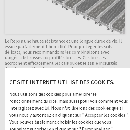
Le Reps a une haute résistance et une longue durée de vie. Il
essuie parfaitement l’humidité. Pour protéger les sols
délicats, nous recommandons les combinaisons avec
rangées de brosses ou profilés brosses. Ces brosses
accrochent efficacement les cailloux et le sable incrustés
dans les semelles et qui vont se retrouver dans le fond de
fosse. En intercalant des grattoirs entre les profilés cette
action de nettoyage est d’autant renforcée. Bonne isolation
CE SITE INTERNET UTILISE DES COOKIES.
phonique, indéformable, enroulable et facile à nettoyer.
Fabrication en toutes dimensions. Formes spéciales
Nous utilisons des cookies pour améliorer le
moyennant supplément.
fonctionnement du site, mais aussi pour voir comment vous
interagissez avec lui. Nous n'utiliserons des cookies que si
vous nous y autorisez en cliquant sur " Accepter les cookies ".
Zone de passage
Vous pouvez également choisir les cookies que vous
souhaitez autoriser en cliquant sur " Personnaliser ".