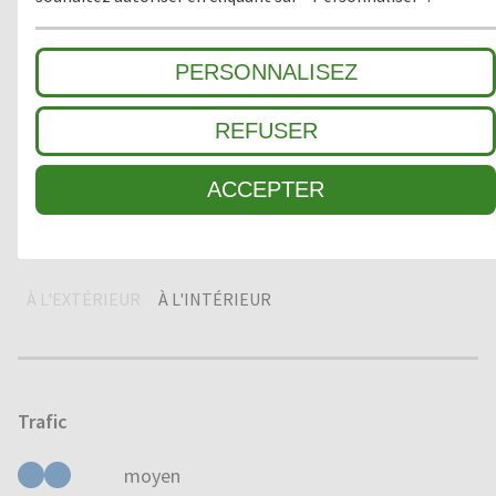
1
GROSSES SALETÉS
PERSONNALISEZ
2
ZONE INTERMÉDIAIRE
REFUSER
3
SALETÉ FINE / ABSORPTION HUMIDITÉ
ACCEPTER
Domaine d'application
À L'EXTÉRIEUR
À L'INTÉRIEUR
Trafic
moyen