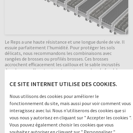
Le Reps a une haute résistance et une longue durée de vie. Il
essuie parfaitement l’humidité. Pour protéger les sols
délicats, nous recommandons les combinaisons avec
rangées de brosses ou profilés brosses. Ces brosses
accrochent efficacement les cailloux et le sable incrustés
dans les semelles et qui vont se retrouver dans le fond de
fosse. En intercalant des grattoirs entre les profilés cette
action de nettoyage est d’autant renforcée. Bonne isolation
CE SITE INTERNET UTILISE DES COOKIES.
phonique, indéformable, enroulable et facile à nettoyer.
Fabrication en toutes dimensions. Formes spéciales
Nous utilisons des cookies pour améliorer le
moyennant supplément.
fonctionnement du site, mais aussi pour voir comment vous
interagissez avec lui. Nous n'utiliserons des cookies que si
vous nous y autorisez en cliquant sur " Accepter les cookies ".
Zone de passage
Vous pouvez également choisir les cookies que vous
souhaitez autoriser en cliquant sur " Personnaliser ".