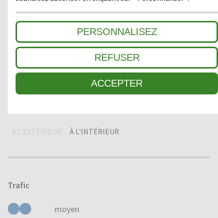
1
GROSSES SALETÉS
PERSONNALISEZ
2
ZONE INTERMÉDIAIRE
REFUSER
3
SALETÉ FINE / ABSORPTION HUMIDITÉ
ACCEPTER
Domaine d'application
À L'EXTÉRIEUR
À L'INTÉRIEUR
Trafic
moyen