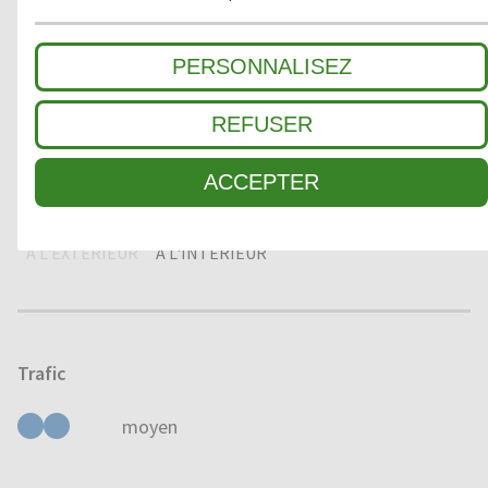
2
ZONE INTERMÉDIAIRE
PERSONNALISEZ
3
SALETÉ FINE / ABSORPTION HUMIDITÉ
REFUSER
ACCEPTER
Domaine d'application
À L'EXTÉRIEUR
À L'INTÉRIEUR
Trafic
moyen