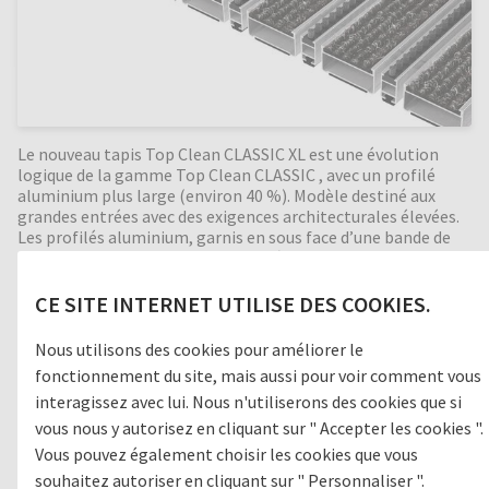
Le nouveau tapis Top Clean CLASSIC XL est une évolution
logique de la gamme Top Clean CLASSIC , avec un profilé
aluminium plus large (environ 40 %). Modèle destiné aux
grandes entrées avec des exigences architecturales élevées.
Les profilés aluminium, garnis en sous face d’une bande de
caoutchouc mousse reposent bien à plat sur le sol ce qui
assure un passage silencieux et agréable. Les bandes reps
larges favorisent une bonne élimination des saletés et une
CE SITE INTERNET UTILISE DES COOKIES.
bonne absorption de l’humidité.
Nous utilisons des cookies pour améliorer le
fonctionnement du site, mais aussi pour voir comment vous
interagissez avec lui. Nous n'utiliserons des cookies que si
Zone de passage
vous nous y autorisez en cliquant sur " Accepter les cookies ".
Vous pouvez également choisir les cookies que vous
1
GROSSES SALETÉS
souhaitez autoriser en cliquant sur " Personnaliser ".