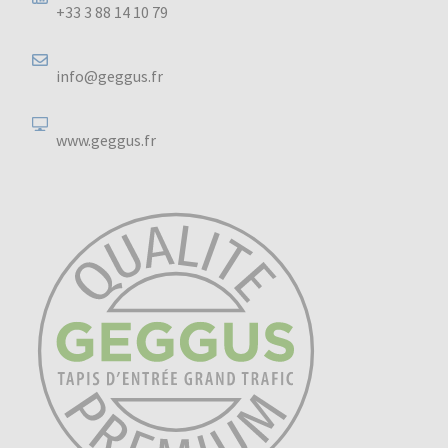
+33 3 88 14 10 79
info@geggus.fr
www.geggus.fr