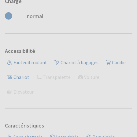
Charge
normal
Accessibilité
Fauteuil roulant
Chariot à bagages
Caddie
Chariot
Transpalette
Voiture
Elévateur
Caractéristiques
Sans obstacle
Inoxydable
Recyclable