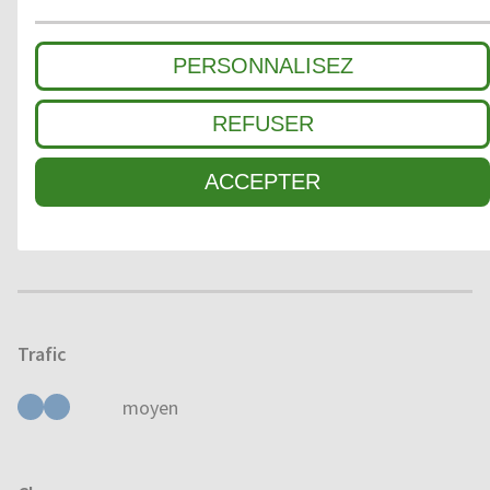
2
ZONE INTERMÉDIAIRE
PERSONNALISEZ
3
SALETÉ FINE / ABSORPTION HUMIDITÉ
REFUSER
ACCEPTER
Domaine d'application
À L'EXTÉRIEUR
À L'INTÉRIEUR
Trafic
moyen