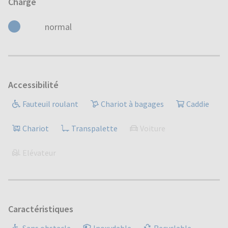
Charge
normal
Accessibilité
Fauteuil roulant
Chariot à bagages
Caddie
Chariot
Transpalette
Voiture
Elévateur
Caractéristiques
Sans obstacle
Inoxydable
Recyclable