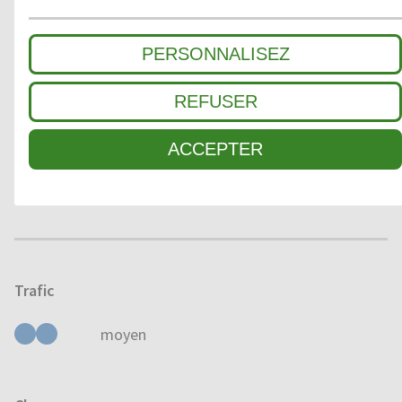
2
ZONE INTERMÉDIAIRE
PERSONNALISEZ
3
SALETÉ FINE / ABSORPTION HUMIDITÉ
REFUSER
ACCEPTER
Domaine d'application
À L'EXTÉRIEUR
À L'INTÉRIEUR
Trafic
moyen