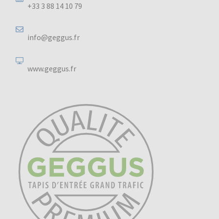
+33 3 88 14 10 79
info@geggus.fr
www.geggus.fr