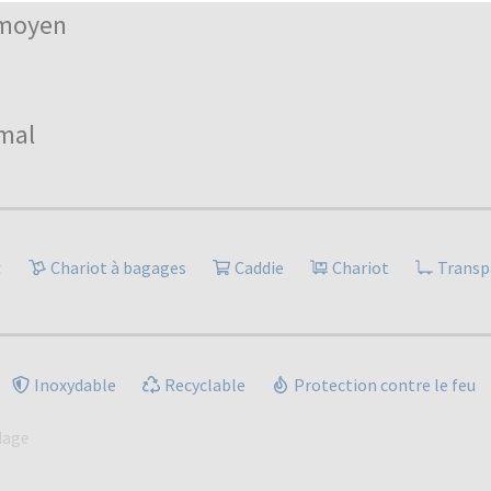
moyen
mal
t
Chariot à bagages
Caddie
Chariot
Transp
Inoxydable
Recyclable
Protection contre le feu
dage