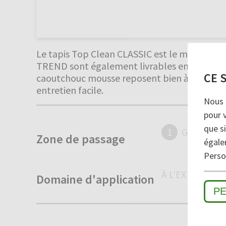
Le tapis Top Clean CLASSIC est le modèle d’e
TREND sont également livrables en Top Clean
CE 
caoutchouc mousse reposent bien à plat sur le
entretien facile.
Nous 
pour 
que si
1
GROSSES 
Zone de passage
égale
Person
À L'EXTÉRIEUR
Domaine d'application
P