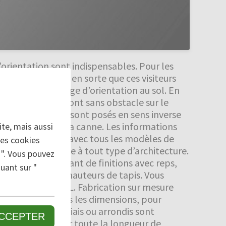
d’orientation sont indispensables. Pour les
tiles. Pour faire en sorte que ces visiteurs
sé sur un marquage d’orientation au sol. En
sonnalisées qui sont sans obstacle sur le
rs, qui de surcroit sont posés en sens inverse
s avec le pied ou la canne. Les informations
te, mais aussi
peut être combiné avec tous les modèles de
des cookies
eut être adaptée à tout type d’architecture.
 ". Vous pouvez
Un choix important de finitions avec reps,
uant sur "
de même pour les hauteurs de tapis. Vous
s du nuancier RAL. Fabrication sur mesure
sure, dans toutes les dimensions, pour
vec découpes en biais ou arrondis sont
CCEPTER
ouc intégrées sur toute la longueur de