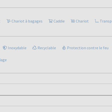
t
Chariot à bagages
Caddie
Chariot
Transp
Inoxydable
Recyclable
Protection contre le feu
dage