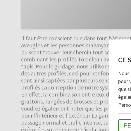
Il faut être conscient que dans tout bâtiment 
aveugles et les personnes malvoyantes il convi
puissent trouver leur chemin tout seul, sans
CE 
combinant les profilés Top clean avec des ban
tapis. Pour le guidage, nous utilisons des prof
des autres profilés, ceci pour renforcer le co
Nous 
sont ainsi captées par plusieurs sens et la s
pour 
profilés La conception de notre système de 
que si
En effet, la combinaison entre eux de tous l
égale
grattoirs, rangées de brosses et profilés bro
Person
voudrez également noter que les profilés alu
pour l’intérieur et l’extérieur La gamme TOP
passage normal et trafic intense, tant pour l
P
éxécutées sur demande. L’isolation phonique 