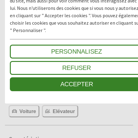
du site, mais aussi pour voir comment vous interagissez avec
lui. Nous n'utiliserons des cookies que si vous nous y autorise
en cliquant sur " Accepter les cookies ". Vous pouvez égaleme
choisir les cookies que vous souhaitez autoriser en cliquant s
Hauteur du tapis
" Personnaliser ".
PERSONNALISEZ
REFUSER
Accessibilité
Fauteuil Roulant
Chariot À Bagages
ACCEPTER
Caddie
Chariot
Transpalette
Voiture
Elévateur