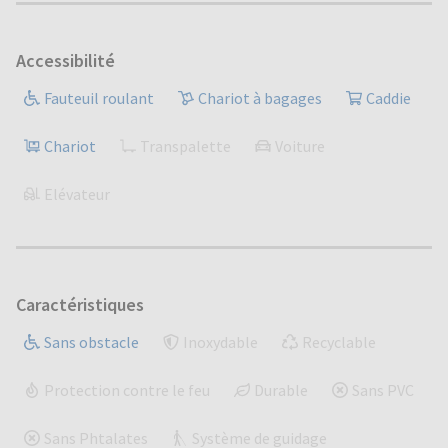
Accessibilité
Fauteuil roulant
Chariot à bagages
Caddie
Chariot
Transpalette
Voiture
Elévateur
Caractéristiques
Sans obstacle
Inoxydable
Recyclable
Protection contre le feu
Durable
Sans PVC
Sans Phtalates
Système de guidage