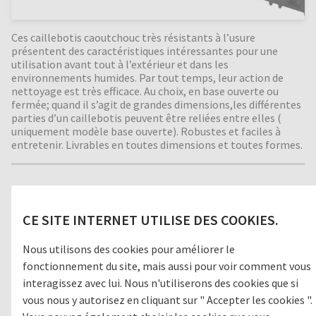
Ces caillebotis caoutchouc très résistants à l’usure
présentent des caractéristiques intéressantes pour une
utilisation avant tout à l’extérieur et dans les
environnements humides. Par tout temps, leur action de
nettoyage est très efficace. Au choix, en base ouverte ou
fermée; quand il s’agit de grandes dimensions,les différentes
parties d’un caillebotis peuvent être reliées entre elles (
uniquement modèle base ouverte). Robustes et faciles à
entretenir. Livrables en toutes dimensions et toutes formes.
Zone de passage
CE SITE INTERNET UTILISE DES COOKIES.
1
GROSSES SALETÉS
Nous utilisons des cookies pour améliorer le
fonctionnement du site, mais aussi pour voir comment vous
2
ZONE INTERMÉDIAIRE
interagissez avec lui. Nous n'utiliserons des cookies que si
vous nous y autorisez en cliquant sur " Accepter les cookies ".