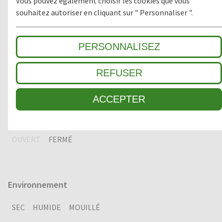
Vous pouvez également choisir les cookies que vous
3
SALETÉ FINE / ABSORPTION HUMIDITÉ
souhaitez autoriser en cliquant sur " Personnaliser ".
PERSONNALISEZ
Matériau
CAOUTCHOUC
REFUSER
ACCEPTER
Version
OUVERT
FERMÉ
Environnement
SEC
HUMIDE
MOUILLÉ