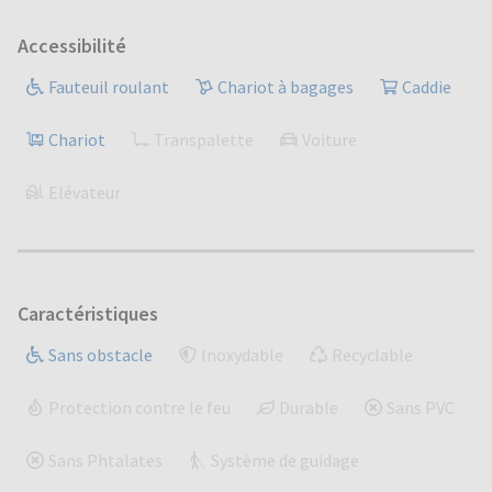
Accessibilité
Fauteuil roulant
Chariot à bagages
Caddie
Chariot
Transpalette
Voiture
Elévateur
Caractéristiques
Sans obstacle
Inoxydable
Recyclable
Protection contre le feu
Durable
Sans PVC
Sans Phtalates
Système de guidage