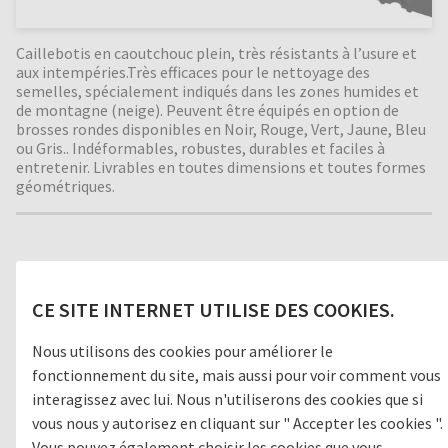
Caillebotis en caoutchouc plein, très résistants à l’usure et
aux intempéries.Très efficaces pour le nettoyage des
semelles, spécialement indiqués dans les zones humides et
de montagne (neige). Peuvent être équipés en option de
brosses rondes disponibles en Noir, Rouge, Vert, Jaune, Bleu
ou Gris.. Indéformables, robustes, durables et faciles à
entretenir. Livrables en toutes dimensions et toutes formes
géométriques.
Zone de passage
CE SITE INTERNET UTILISE DES COOKIES.
1
GROSSES SALETÉS
Nous utilisons des cookies pour améliorer le
fonctionnement du site, mais aussi pour voir comment vous
2
ZONE INTERMÉDIAIRE
interagissez avec lui. Nous n'utiliserons des cookies que si
vous nous y autorisez en cliquant sur " Accepter les cookies ".
3
SALETÉ FINE / ABSORPTION HUMIDITÉ
Vous pouvez également choisir les cookies que vous