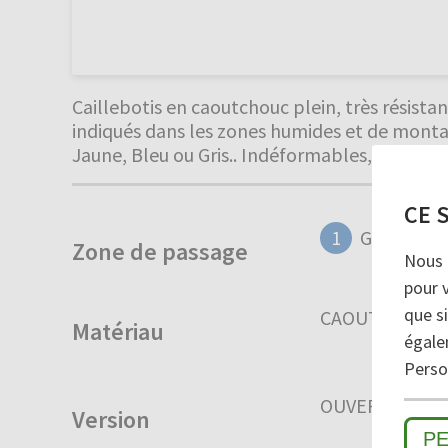
Caillebotis en caoutchouc plein, très résista
indiqués dans les zones humides et de montag
Jaune, Bleu ou Gris.. Indéformables, robustes
CE 
1
GROSSES 
Zone de passage
Nous 
pour 
que si
CAOUTCHOUC
Matériau
égale
Person
OUVERT
FER
Version
P