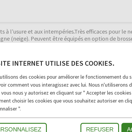
nts à l’usure et aux intempéries.Très efficaces pour l
ne (neige). Peuvent être équipés en option de brosse
, durables et faciles à entretenir. Livrables en toute
SITE INTERNET UTILISE DES COOKIES.
SALETÉS
2
ZONE INTERMÉDIAIRE
3
SALETÉ 
utilisons des cookies pour améliorer le fonctionnement du si
voir comment vous interagissez avec lui. Nous n'utiliserons 
 vous nous y autorisez en cliquant sur " Accepter les cookies
ment choisir les cookies que vous souhaitez autoriser en cliq
naliser ".
MÉ
ERSONNALISEZ
REFUSER
A