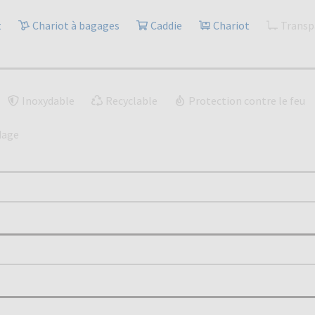
t
Chariot à bagages
Caddie
Chariot
Transp
Inoxydable
Recyclable
Protection contre le feu
dage