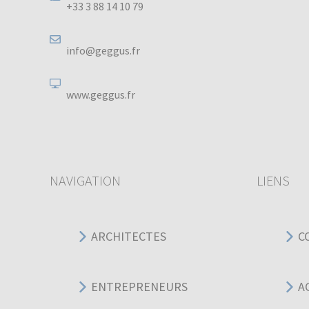
+33 3 88 14 10 79
info@geggus.fr
www.geggus.fr
NAVIGATION
LIENS
ARCHITECTES
C
ENTREPRENEURS
A