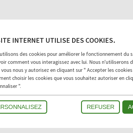
 transformation et centre usinage CNC (brun foncé,
SITE INTERNET UTILISE DES COOKIES.
utilisons des cookies pour améliorer le fonctionnement du si
voir comment vous interagissez avec lui. Nous n'utiliserons 
 vous nous y autorisez en cliquant sur " Accepter les cookies
ment choisir les cookies que vous souhaitez autoriser en cliq
naliser ".
MÉ
ERSONNALISEZ
REFUSER
A
MOUILLÉ