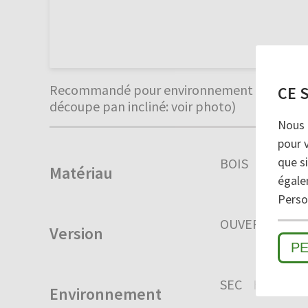
Recommandé pour environnement machines de
CE 
découpe pan incliné: voir photo)
Nous 
pour 
que si
BOIS
Matériau
égale
Person
OUVERT
FER
Version
P
SEC
HUMIDE
Environnement