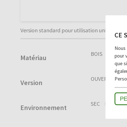
Version standard pour utilisation universelle
CE 
Nous 
BOIS
pour 
Matériau
que si
égale
OUVERT
FER
Person
Version
P
SEC
HUMIDE
Environnement