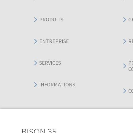
PRODUITS
G
ENTREPRISE
R
SERVICES
P
C
INFORMATIONS
C
BISON 35