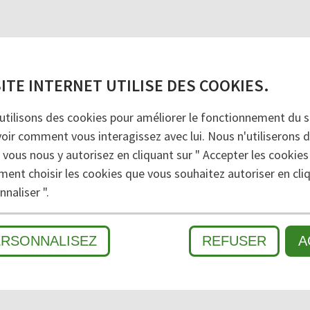
SITE INTERNET UTILISE DES COOKIES.
utilisons des cookies pour améliorer le fonctionnement du si
voir comment vous interagissez avec lui. Nous n'utiliserons 
 vous nous y autorisez en cliquant sur " Accepter les cookies
ment choisir les cookies que vous souhaitez autoriser en cliq
MÉ
naliser ".
ERSONNALISEZ
REFUSER
A
MOUILLÉ