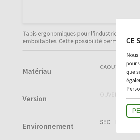
Tapis ergonomiques pour l'industrie (unité d
CE 
emboitables. Cette possibilité permet d'équ
Nous 
pour 
CAOUTCHOUC
Matériau
que si
égale
Person
OUVERT
FER
Version
P
SEC
HUMIDE
Environnement