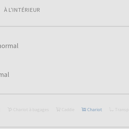
À L'INTÉRIEUR
normal
mal
t
Chariot à bagages
Caddie
Chariot
Transp