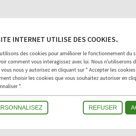
e montage par ex.). Système modulaire: extensions po
SITE INTERNET UTILISE DES COOKIES.
iper des lignes complètes de production.
utilisons des cookies pour améliorer le fonctionnement du si
voir comment vous interagissez avec lui. Nous n'utiliserons 
 vous nous y autorisez en cliquant sur " Accepter les cookies
ment choisir les cookies que vous souhaitez autoriser en cliq
naliser ".
MÉ
ERSONNALISEZ
REFUSER
A
MOUILLÉ