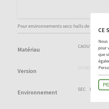
Pour environnements secs: halls de montage, 
CE 
Nous 
CAOUTCHOUC
pour 
Matériau
que si
égale
OUVERT
FER
Person
Version
P
SEC
HUMIDE
Environnement