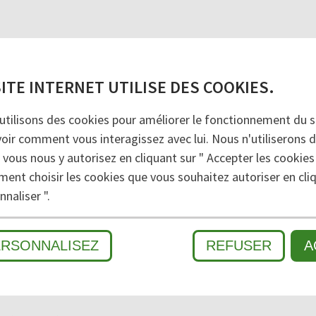
postes de contrôle, réceptions, comptoirs de vente, 
SITE INTERNET UTILISE DES COOKIES.
utilisons des cookies pour améliorer le fonctionnement du si
voir comment vous interagissez avec lui. Nous n'utiliserons 
 vous nous y autorisez en cliquant sur " Accepter les cookies
ment choisir les cookies que vous souhaitez autoriser en cliq
MÉ
naliser ".
ERSONNALISEZ
REFUSER
A
MOUILLÉ