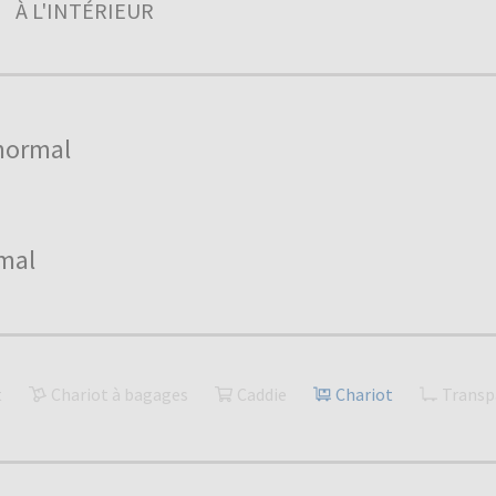
À L'INTÉRIEUR
normal
mal
t
Chariot à bagages
Caddie
Chariot
Transp