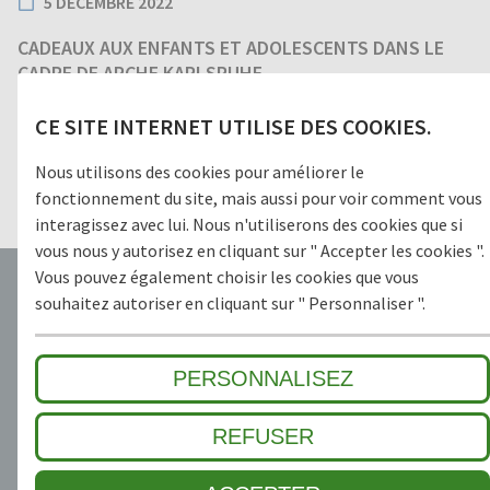
5 DÉCEMBRE 2022
CADEAUX AUX ENFANTS ET ADOLESCENTS DANS LE
CADRE DE ARCHE KARLSRUHE.
Kai Geggus, le dirigeant de GEGGUS GmbH à remis à Sibylle
CE SITE INTERNET UTILISE DES COOKIES.
Beck, directrice de l'association ARCHE Karlsruhe enfants et
adolescents un chèque d'un montant de 1500 €.Cette
association vient en aide aux enfants dans le besoin
Nous utilisons des cookies pour améliorer le
financièrement ou en manque d'affection. Le but de ARCHE
fonctionnement du site, mais aussi pour voir comment vous
Karlsruhe est de donner un maximum de chances à ces jeunes
interagissez avec lui. Nous n'utiliserons des cookies que si
pour démarrer dans la vie.
vous nous y autorisez en cliquant sur " Accepter les cookies ".
Vous pouvez également choisir les cookies que vous
souhaitez autoriser en cliquant sur " Personnaliser ".
PERSONNALISEZ
5 ANS DE GARANTIE
LA CONFIANCE ET LA
SÉCURITÉ
REFUSER