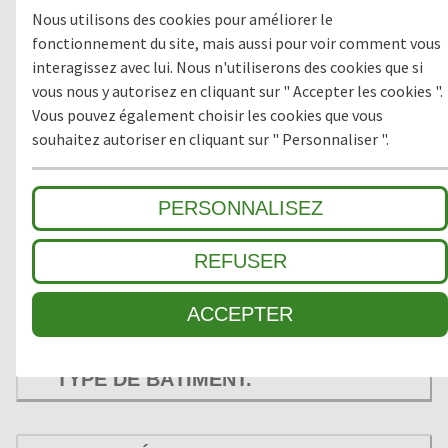
RÉACTION AU FEU: QUELLE
Nous utilisons des cookies pour améliorer le
CLASSIFICATION POUR LES TAPIS?
fonctionnement du site, mais aussi pour voir comment vous
interagissez avec lui. Nous n'utiliserons des cookies que si
vous nous y autorisez en cliquant sur " Accepter les cookies ".
QUELLE EST LA NORME ANTI
Vous pouvez également choisir les cookies que vous
DÉRAPANTE?
souhaitez autoriser en cliquant sur " Personnaliser ".
PERSONNALISEZ
POUVEZ-VOUS NOUS FAIRE
PARVENIR UN ÉCHANTILLON?
REFUSER
QUELLE FINITION SOUHAITEZ-
ACCEPTER
VOUS? L'ÉCHANTILLON SERA
FONCTION DE VOTRE PROJET, DU
TYPE DE BÂTIMENT.