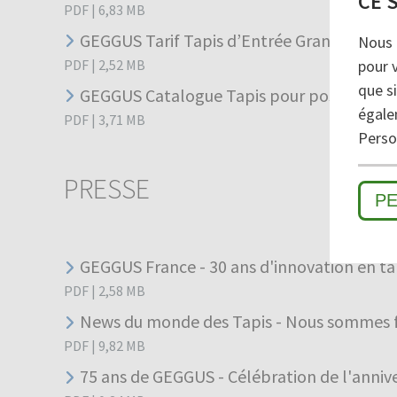
CE 
PDF
|
6,83
MB
GEGGUS Tarif Tapis d’Entrée Grand Trafic
Nous 
pour 
PDF
|
2,52
MB
que si
GEGGUS Catalogue Tapis pour poste de Tra
égale
PDF
|
3,71
MB
Person
PRESSE
P
GEGGUS France - 30 ans d'innovation en ta
PDF
|
2,58
MB
News du monde des Tapis - Nous sommes fi
PDF
|
9,82
MB
75 ans de GEGGUS - Célébration de l'anniv