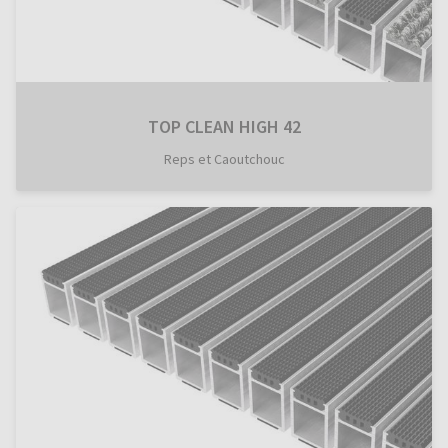
TOP CLEAN HIGH 42
Reps et Caoutchouc