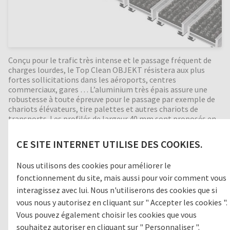
Conçu pour le trafic très intense et le passage fréquent de
charges lourdes, le Top Clean OBJEKT résistera aux plus
fortes sollicitations dans les aéroports, centres
commerciaux, gares … L’aluminium très épais assure une
robustesse à toute épreuve pour le passage par exemple de
chariots élévateurs, tire palettes et autres chariots de
transports. Les profilés de largeur 40 mm sont proposés en
reps et en brosses très résistants à l’usure. Bonne isolation
phonique, indéformable, enroulable et facile à nettoyer.
CE SITE INTERNET UTILISE DES COOKIES.
Fabrication en toutes dimensions. Formes spéciales
moyennant supplément.
Nous utilisons des cookies pour améliorer le
fonctionnement du site, mais aussi pour voir comment vous
interagissez avec lui. Nous n'utiliserons des cookies que si
Zone de passage
vous nous y autorisez en cliquant sur " Accepter les cookies ".
Vous pouvez également choisir les cookies que vous
1
GROSSES SALETÉS
souhaitez autoriser en cliquant sur " Personnaliser ".