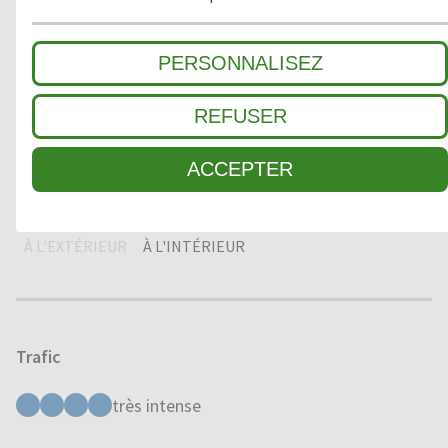
2
ZONE INTERMÉDIAIRE
PERSONNALISEZ
REFUSER
3
SALETÉ FINE / ABSORPTION HUMIDITÉ
ACCEPTER
Domaine d'application
À L'EXTÉRIEUR
À L'INTÉRIEUR
Trafic
très intense