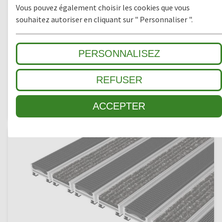
Vous pouvez également choisir les cookies que vous
souhaitez autoriser en cliquant sur " Personnaliser ".
PERSONNALISEZ
REFUSER
TOP CLEAN OBJEKT 22
Reps et Profilé Brosses
ACCEPTER