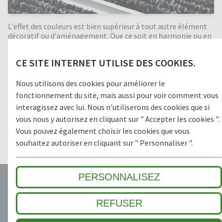
L'effet des couleurs est bien supérieur à tout autre élément
décoratif ou d'aménagement. Que ce soit en harmonie ou en
contraste, les couleurs ont bien le pouvoir de créer
l'atmosphère d'une pièce de façon marquée. Le thermo
CE SITE INTERNET UTILISE DES COOKIES.
laquage des profilés avec toutes les possibilités de coloris du
nuancier RAL permet de concevoir des tapis que l'on
remarque dès l'entrée.Laissez libre cours à votre
Nous utilisons des cookies pour améliorer le
imagination, nous concevons le tapis qu'il vous faut!
fonctionnement du site, mais aussi pour voir comment vous
interagissez avec lui. Nous n'utiliserons des cookies que si
vous nous y autorisez en cliquant sur " Accepter les cookies ".
Vous pouvez également choisir les cookies que vous
PARTICULARITÉS
souhaitez autoriser en cliquant sur " Personnaliser ".
PERSONNALISEZ
REFUSER